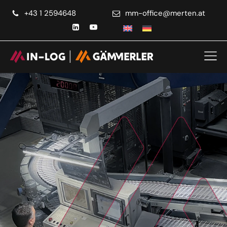
+43 1 2594648
ta.netrem@eciffo-mm