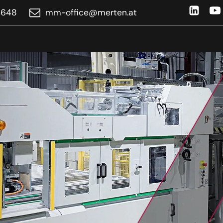
4648
ta.netrem@eciffo-mm